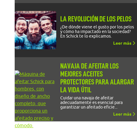
LA REVOLUCIÓN DE LOS PELOS
¿De dónde viene el gusto por los pelos
y cómo ha impactado en la sociedad?
En Schick te lo explicamos.
Leer más
NAVAJA DE AFEITAR LOS
MEJORES ACEITES
PROTECTORES PARA ALARGAR
LA VIDA ÚTIL
Cuidar una navaja de afeitar
adecuadamente es esencial para
garantizar un afeitado eficie...
Leer más