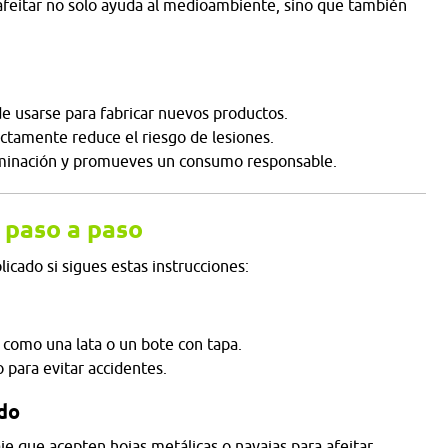
 afeitar no solo ayuda al medioambiente, sino que también
de usarse para fabricar nuevos productos.
ctamente reduce el riesgo de lesiones.
minación y promueves un consumo responsable.
 paso a paso
icado si sigues estas instrucciones:
, como una lata o un bote con tapa.
 para evitar accidentes.
ado
aje que acepten hojas metálicas o navajas para afeitar.