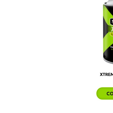
XTREM
C