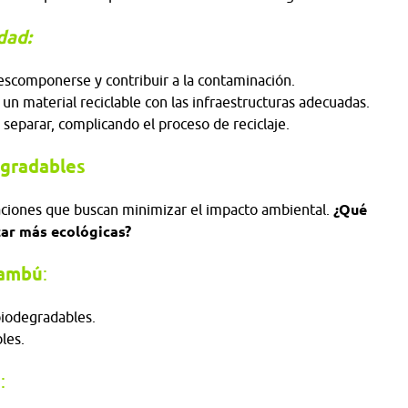
dad:
descomponerse y contribuir a la contaminación.
un material reciclable con las infraestructuras adecuadas.
 separar, complicando el proceso de reciclaje.
egradables
aciones que buscan minimizar el impacto ambiental.
¿Qué
tar más ecológicas?
bambú
:
 biodegradables.
bles.
e
: