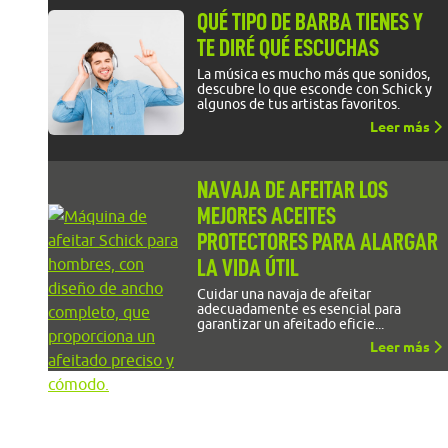
QUÉ TIPO DE BARBA TIENES Y
TE DIRÉ QUÉ ESCUCHAS
La música es mucho más que sonidos,
descubre lo que esconde con Schick y
algunos de tus artistas favoritos.
Leer más
NAVAJA DE AFEITAR LOS
MEJORES ACEITES
PROTECTORES PARA ALARGAR
LA VIDA ÚTIL
Cuidar una navaja de afeitar
adecuadamente es esencial para
garantizar un afeitado eficie...
Leer más