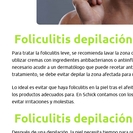
Foliculitis depilación
Para tratar la foliculitis leve, se recomienda lavar la zona
utilizar cremas con ingredientes antibacterianos o antiinf
necesario acudir a un dermatólogo que puede recetar antib
tratamiento, se debe evitar depilar la zona afectada para
Lo ideal es evitar que haya foliculitis en la piel tras el af
los productos adecuados para. En Schick contamos con los
evitar irritaciones y molestias.
Foliculitis depilación
Después de una depilación, la piel necesita tiempo para rec