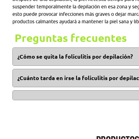
suspender temporalmente la depilación en esa zona y segu
esto puede provocar infecciones más graves o dejar marcas
productos calmantes ayudará a mantener la piel sana y libr
Preguntas frecuentes
¿Cómo se quita la foliculitis por depilación?
En muchas ocasiones la foliculitis desaparece sin t
pueden ayudar a aliviar los síntomas. Por ejemplo, a
¿Cuánto tarda en irse la foliculitis por depila
cremas.
Es probable que la foliculitis leve en pocos días con
infecciones más graves o recurrentes podrían necesit
médica.