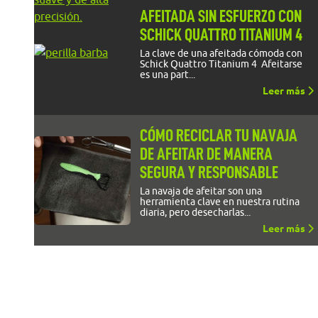
AFEITADA SIN ESFUERZO CON
SCHICK QUATTRO TITANIUM 4
La clave de una afeitada cómoda con
Schick Quattro Titanium 4 Afeitarse
es una part...
Leer más
CÓMO RECICLAR TU NAVAJA
DE AFEITAR DE MANERA
SEGURA Y RESPONSABLE
La navaja de afeitar son una
herramienta clave en nuestra rutina
diaria, pero desecharlas...
Leer más